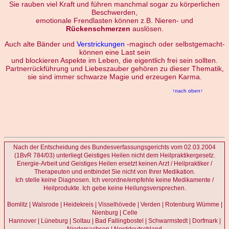
Sie rauben viel Kraft und führen manchmal sogar zu körperlichen
Beschwerden,
emotionale Frendlasten können z.B. Nieren- und
Rückenschmerzen
auslösen.
Auch alte Bänder und
Verstrickungen
-magisch oder selbstgemacht-
können eine Last sein
und blockieren Aspekte im Leben, die eigentlich frei sein sollten.
Partnerrückführung und Liebeszauber gehören zu dieser Thematik,
sie sind immer schwarze Magie und erzeugen Karma.
↑nach oben↑
Nach der Entscheidung des Bundesverfassungsgerichts vom 02.03.2004
(1BvR 784/03) unterliegt Geistiges Heilen nicht dem Heilpraktikergesetz.
Energie-Arbeit und Geistiges Heilen ersetzt keinen Arzt / Heilpraktiker /
Therapeuten und entbindet Sie nicht von Ihrer Medikation.
Ich stelle keine Diagnosen. Ich verordne/empfehle keine Medikamente /
Heilprodukte. Ich gebe keine Heilungsversprechen.
Bomlitz | Walsrode | Heidekreis | Visselhövede | Verden | Rotenburg Wümme |
Nienburg | Celle
Hannover | Lüneburg | Soltau | Bad Fallingbostel | Schwarmstedt | Dorfmark |
Niedersachsen | Norddeutschland