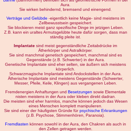
Aura.
Sie wirken behindernd, bremsend und einengend.
Verträge und Gelübde
-eigentlich keine Magie- sind meistens im
Zellbewusstsein gespeichert.
Sie blockieren meist ganz spezifische Dinge im jetzigen Leben.
Z.B. kann ein uraltes Armutsgelübte heute dafür sorgen, dass man
ständig pleite ist.
Implantate
sind meist gegenständliche Zeitabdrücke im
Ätherkörper und Astralkörper.
Sie sind manchmal genetisch gespeichert, manchmal sind es
Gegenstände (z.B. Schwerter) in der Aura.
Genetische Implantate sind eher selten, sie äußern sich meistens
körperlich.
Schwarzmagische Implantate sind Andockstellen in der Aura.
Ätherische Implantate sind meistens Gegenstände (Schwerter,
Messer, Pfeile, Keile, Klingen) aus vergangenen Leben.
Fremdenergien Anhaftungen und
Besetzungen
sowie Elementale
nisten meistens in der Aura oder kleben direkt dadran.
Die meisten sind eher harmlos, manche können jedoch das Wesen
eines Menschen komplett manipulieren.
Sie sind einer der häufigsten Gründe für
psychische Erkrankungen
(z.B. Psychose, Stimmenhören, Paranoia).
Fremdlasten
können sowohl in der Aura, den Chakren als auch in
den Zellen getragen werden.