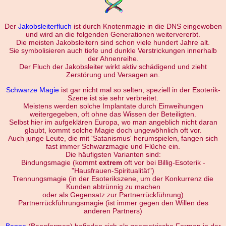
Der
Jakobsleiterfluch
ist durch Knotenmagie in die DNS eingewoben
und wird an die folgenden Generationen weitervererbt.
Die meisten Jakobsleitern sind schon viele hundert Jahre alt.
Sie symbolisieren auch tiefe und dunkle Verstrickungen innerhalb
der Ahnenreihe.
Der Fluch der Jakobsleiter wirkt aktiv schädigend und zieht
Zerstörung und Versagen an.
Schwarze Magie
ist gar nicht mal so selten, speziell in der Esoterik-
Szene ist sie sehr verbreitet.
Meistens werden solche Implantate durch Einweihungen
weitergegeben, oft ohne das Wissen der Beteiligten.
Selbst hier im aufgeklären Europa, wo man angeblich nicht daran
glaubt, kommt solche Magie doch ungewöhnlich oft vor.
Auch junge Leute, die mit 'Satanismus' herumspielen, fangen sich
fast immer Schwarzmagie und Flüche ein.
Die häufigsten Varianten sind:
Bindungsmagie (kommt
extrem
oft vor bei Billig-Esoterik -
"Hausfrauen-Spiritualität")
Trennungsmagie (in der Esoterikszene, um der Konkurrenz die
Kunden abtrünnig zu machen
oder als Gegensatz zur Partnerrückführung)
Partnerrückführungsmagie (ist immer gegen den Willen des
anderen Partners)
Banne
(Bannformen) befinden sich als geometrische Formen in der