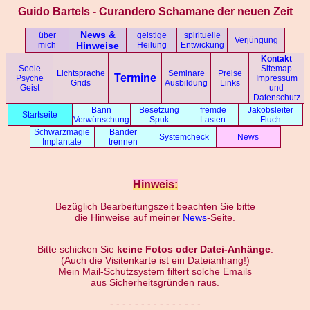
Guido Bartels - Curandero Schamane der neuen Zeit
News &
über
geistige
spirituelle
Verjüngung
mich
Hinweise
Heilung
Entwickung
Kontakt
Seele
Sitemap
Lichtsprache
Seminare
Preise
Termine
Psyche
Impressum
Grids
Ausbildung
Links
Geist
und
Datenschutz
Bann
Besetzung
fremde
Jakobsleiter
Startseite
Verwünschung
Spuk
Lasten
Fluch
Schwarzmagie
Bänder
Systemcheck
News
Implantate
trennen
Hinweis:
Bezüglich Bearbeitungszeit beachten Sie bitte
die Hinweise auf meiner
News
-Seite.
Bitte schicken Sie
keine Fotos oder Datei-Anhänge
.
(Auch die Visitenkarte ist ein Dateianhang!)
Mein Mail-Schutzsystem filtert solche Emails
aus Sicherheitsgründen raus.
- - - - - - - - - - - - - - -